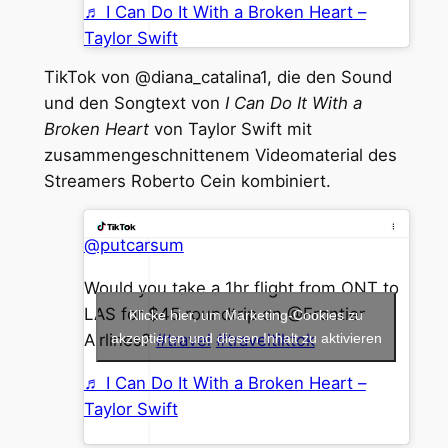
♬ I Can Do It With a Broken Heart –
Taylor Swift
TikTok von @diana_catalina1, die den Sound
und den Songtext von
I Can Do It With a
Broken Heart
von Taylor Swift mit
zusammengeschnittenem Videomaterial des
Streamers Roberto Cein kombiniert.
@putcarsum
Would you take a 1hr flight from ONT to
LAS for $45 roundtrip on @Frontier
Klicke hier, um Marketing-Cookies zu
Airlines?
akzeptieren und diesen Inhalt zu aktivieren
#travel
#traveltiktok
♬ I Can Do It With a Broken Heart –
Taylor Swift