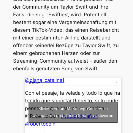
der Community um Taylor Swift und ihre
Fans, die sog. ‘Swifties’, wird. Potentiell
besteht sogar eine Vergemeinschaftung mit
diesem TikTok-Video, das einen Reisebericht
mit einer bestimmten Airline darstellt und
offenbar keinerlei Bezüge zu Taylor Swift, zu
einem gebrochenen Herzen oder zur
Streaming-Community aufweist – außer den
ebenfalls genutzten Song von Swift.
@diana_catalina1
Con el pesaje, la velada y todo lo que ha
tenido que soportar Roberto, solo pude
pensar en que esta es su canción
Klicke hier, um Marketing-Cookies zu
@RobertoCein
akzeptieren und diesen Inhalt zu aktivieren
#veladadelaño4
#robertocein