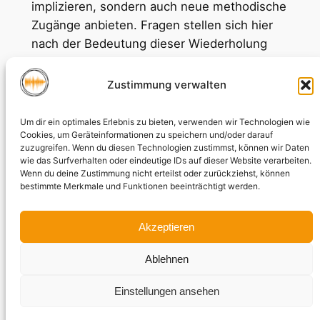
implizieren, sondern auch neue methodische
Zugänge anbieten. Fragen stellen sich hier
nach der Bedeutung dieser Wiederholung
von besonderen, im Spiel empfundenen
Ereignissen (vgl. hierzu insb. Aksoy et al.
Zustimmung verwalten
2022). Insbesondere die konsumierende
Praxis ist hier relevant in Kombination mit der
Um dir ein optimales Erlebnis zu bieten, verwenden wir Technologien wie
Cookies, um Geräteinformationen zu speichern und/oder darauf
medienspezifischen Einbettung.
zuzugreifen. Wenn du diesen Technologien zustimmst, können wir Daten
#Myheadphones bietet hier den Gegenfall
wie das Surfverhalten oder eindeutige IDs auf dieser Website verarbeiten.
einer Vermeidung solcher ‘nostalgischen’
Wenn du deine Zustimmung nicht erteilst oder zurückziehst, können
bestimmte Merkmale und Funktionen beeinträchtigt werden.
Ereignisse, die in der Ambivalenz erst gar
nicht entstehen und eher ironisiert werden.
Akzeptieren
Dahingegen ist die mediale Praxis des
Ablehnen
Mashups oder Covers weitgehender
erforscht, weil sie bereits im frühen Youtube
Einstellungen ansehen
praktiziert wurde (Navas 2012, Miller 2012).
Zudem interessant wären hier ebenfalls