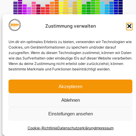
Zustimmung verwalten
Um dir ein optimales Erlebnis zu bieten, verwenden wir Technologien wie
Gudrun Lischkewitz
Cookies, um Geräteinformationen zu speichern und/oder darauf
zuzugreifen. Wenn du diesen Technologien zustimmst, können wir Daten
wie das Surfverhalten oder eindeutige IDs auf dieser Website verarbeiten.
Wenn du deine Zustimmung nicht erteilst oder zurückziehst, können
Klangkunst – v.a. als aktives
bestimmte Merkmale und Funktionen beeinträchtigt werden.
Experimentierfeld innerhalb meiner
künstlerischen Arbeit audiovisuelle Medien
Akzeptieren
und interdisziplinäre
Verknüpfungsmöglichkeiten (Bsp.
Ablehnen
Tanztheater) Magisterstudium
Einstellungen ansehen
Medienwissenschaft/Technik der
Medien/Kunstwissenschaft /(Klangkunst)
Cookie-Richtlinie
Datenschutzerklärung
Impressum
Sprachen ursprünglich Mathematisch-