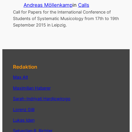
Andreas Möllenkamp
in
Calls
Call for Papers for the International Conference of
Students of Systematic Musicology from 17th to 19th
September 2015 in Leipzig.
Redaktion
Max Alt
Maximilian Haberer
Sarah-Indriyati Hardjowirogo
Lorenz Gilli
Lukas Iden
Sebastian R. Richter