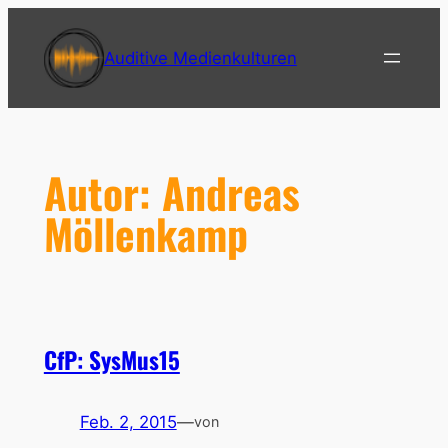
Zum
Inhalt
Auditive Medienkulturen
springen
Autor:
Andreas
Möllenkamp
CfP: SysMus15
Feb. 2, 2015
—
von