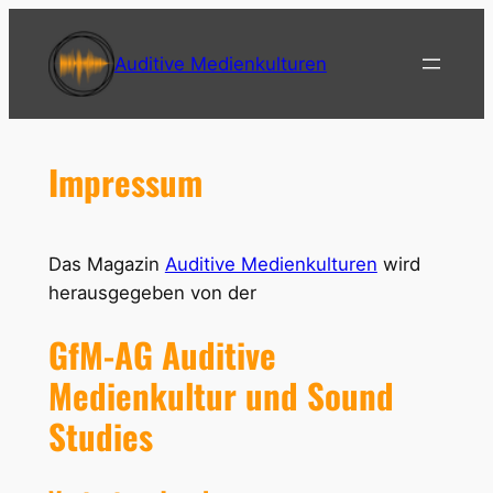
Zum
Inhalt
Auditive Medienkulturen
springen
Impressum
Das Magazin
Auditive Medienkulturen
wird
herausgegeben von der
GfM-AG Auditive
Medienkultur und Sound
Studies