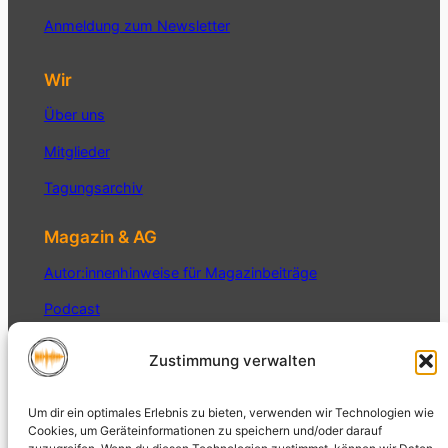
Anmeldung zum Newsletter
Wir
Über uns
Mitglieder
Tagungsarchiv
Magazin & AG
Autor:innenhinweise für Magazinbeiträge
Podcast
Interner Bereich
Zustimmung verwalten
Datenschutz
Um dir ein optimales Erlebnis zu bieten, verwenden wir Technologien wie
Datenschutzerklärung
Cookies, um Geräteinformationen zu speichern und/oder darauf