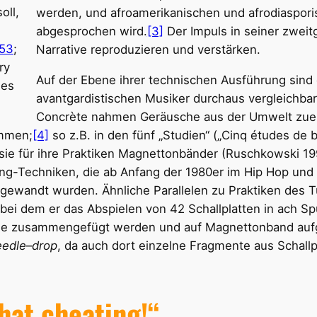
oll,
werden, und afroamerikanischen und afrodiaspor
abgesprochen wird.
[3]
Der Impuls in seiner zwei
/53
;
Narrative reproduzieren und verstärken.
ry
Auf der Ebene ihrer technischen Ausführung sind 
les
avantgardistischen Musiker durchaus vergleichbar
Concrète nahmen Geräusche aus der Umwelt zuer
ammen;
[4]
so z.B. in den fünf „Studien“ („Cinq études de b
sie für ihre Praktiken Magnettonbänder (Ruschkowski 199
ing-Techniken, die ab Anfang der 1980er im Hip Hop und
ewandt wurden. Ähnliche Parallelen zu Praktiken des T
bei dem er das Abspielen von 42 Schallplatten in ach Sp
lage zusammengefügt werden und auf Magnettonband auf
eedle
–
drop
, da auch dort einzelne Fragmente aus Schallp
that cheating!“