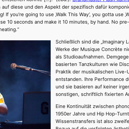
 auf diese und den Aspekt der spezifisch dafür kompo
g! If you’re going to use ‚Walk This Way’, you gotta use ‚W
ose 10 seconds and make it 10 minutes, by hand. No pre-
heating.“
Schließlich sind die „Imaginary
Werke der Musique Concrète ni
als Studioaufnahmen. Demgegen
basierten Tanzkulturen wie Disc
Praktik der musikalischen Live-
entstanden. Ihre Performance du
und sie basieren auf keiner irg
sonstigen, schriftlich fixierten
Eine Kontinuität zwischen phon
1950er Jahre und Hip Hop-Turnta
Wissenstransfers ist also zweife
Bezug auf die verfolgten ästheti