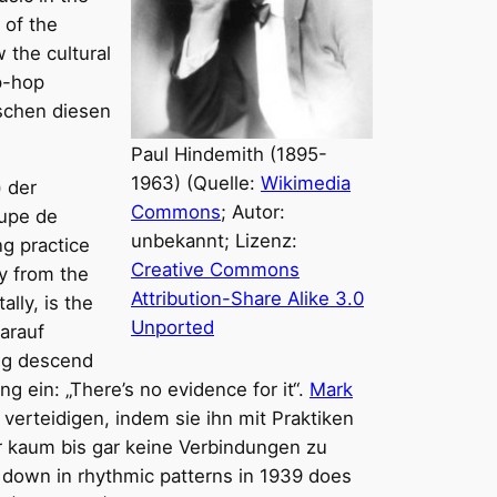
 of the
 the cultural
p-hop
ischen diesen
Paul Hindemith (1895-
1963) (Quelle:
Wikimedia
) der
Commons
; Autor:
oupe de
unbekannt; Lizenz:
g practice
Creative Commons
y from the
Attribution-Share Alike 3.0
lly, is the
Unported
arauf
ing descend
 ein: „There’s no evidence for it“.
Mark
 verteidigen, indem sie ihn mit Praktiken
er kaum bis gar keine Verbindungen zu
e down in rhythmic patterns in 1939 does