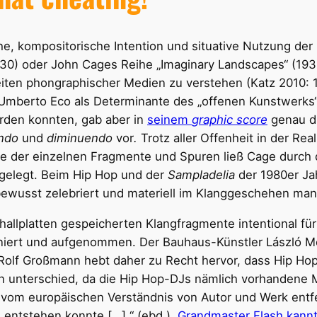
he, kompositorische Intention und situative Nutzung de
) oder John Cages Reihe „Imaginary Landscapes“ (1939
keiten phongraphischer Medien zu verstehen (Katz 2010
Umberto Eco als Determinante des „offenen Kunstwerks“ 
rden konnten, gab aber in
seinem
g
raphic score
genau d
ndo
und
diminuendo
vor
.
Trotz aller Offenheit in der Re
nge der einzelnen Fragmente und Spuren ließ Cage durch
tgelegt. Beim Hip Hop und der
Sampladelia
der 1980er Jah
 bewusst zelebriert und materiell im Klanggeschehen man
hallplatten gespeicherten Klangfragmente intentional f
ert und aufgenommen. Der Bauhaus-Künstler László Moh
Rolf Großmann hebt daher zu Recht hervor, dass Hip Hop 
n unterschied, da die Hip Hop-DJs nämlich vorhandene M
 vom europäischen Verständnis von Autor und Werk entfern
n entstehen konnte […].“ (ebd.).
Grandmaster Flash kannt