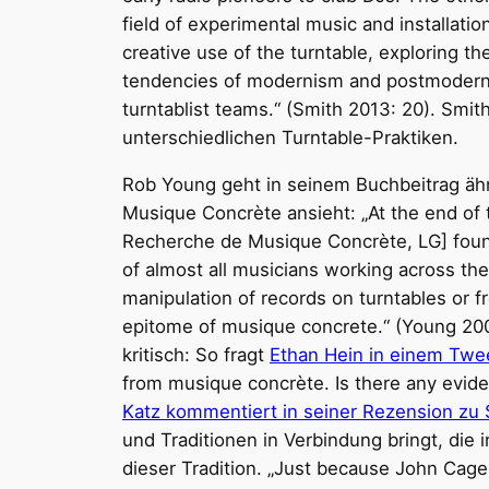
field of experimental music and installatio
creative use of the turntable, exploring t
tendencies of modernism and postmoderni
turntablist teams.“ (Smith 2013: 20). Smit
unterschiedlichen Turntable-Praktiken.
Rob Young geht in seinem Buchbeitrag ähnl
Musique Concrète ansieht: „At the end of 
Recherche de Musique Concrète, LG] found
of almost all musicians working across the
manipulation of records on turntables or f
epitome of musique concrete.“ (Young 200
kritisch: So fragt
Ethan Hein in einem Twe
from musique concrète. Is there any eviden
Katz kommentiert in seiner Rezension zu 
und Traditionen in Verbindung bringt, die
dieser Tradition. „Just because John Cage