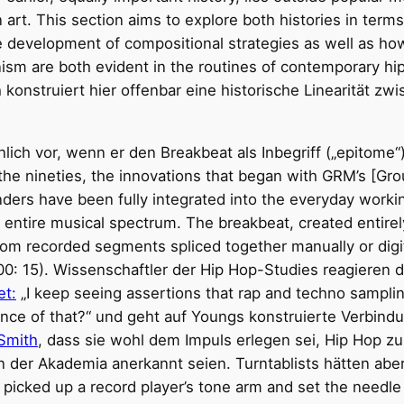
n art. This section aims to explore both histories in terms
he development of compositional strategies as well as how
sm are both evident in the routines of contemporary hi
h konstruiert hier offenbar eine historische Linearität zw
ich vor, wenn er den Breakbeat als Inbegriff („epitome“
the nineties, the innovations that began with GRM’s [Gr
ers have been fully integrated into the everyday workin
 entire musical spectrum. The breakbeat, created entirel
rom recorded segments spliced together manually or digita
0: 15). Wissenschaftler der Hip Hop-Studies reagieren d
et:
„I keep seeing assertions that rap and techno sampl
ce of that?“ und geht auf Youngs konstruierte Verbindung
Smith
, dass sie wohl dem Impuls erlegen sei, Hip Hop zu
 in der Akademia anerkannt seien. Turntablists hätten ab
 picked up a record player’s tone arm and set the needl