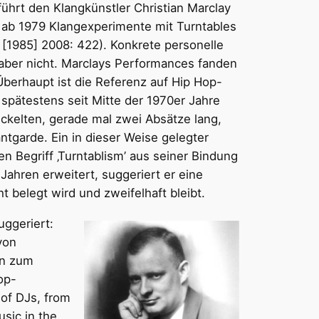
 führt den Klangkünstler Christian Marclay
 ab 1979 Klangexperimente mit Turntables
 [1985] 2008: 422). Konkrete personelle
ber nicht. Marclays Performances fanden
. Überhaupt ist die Referenz auf Hip Hop-
spätestens seit Mitte der 1970er Jahre
ckelten, gerade mal zwei Absätze lang,
ntgarde. Ein in dieser Weise gelegter
n Begriff ‚Turntablism’ aus seiner Bindung
Jahren erweitert, suggeriert er eine
 belegt wird und zweifelhaft bleibt.
uggeriert:
von
en zum
op-
 of DJs, from
usic in the