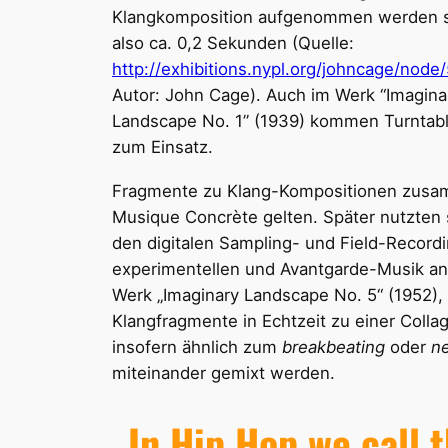
Klangkomposition aufgenommen werden s
also ca. 0,2 Sekunden (Quelle:
http://exhibitions.nypl.org/johncage/node
Autor: John Cage). Auch im Werk “Imagina
Landscape No. 1” (1939) kommen Turntab
zum Einsatz.
Fragmente zu Klang-Kompositionen zus
Musique Concrète gelten. Später nutzten 
den digitalen Sampling- und Field-Record
experimentellen und Avantgarde-Musik ang
Werk „Imaginary Landscape No. 5“ (1952), 
Klangfragmente in Echtzeit zu einer Col
insofern ähnlich zum
breakbeating
oder
n
miteinander gemixt werden.
„In Hip Hop we call 