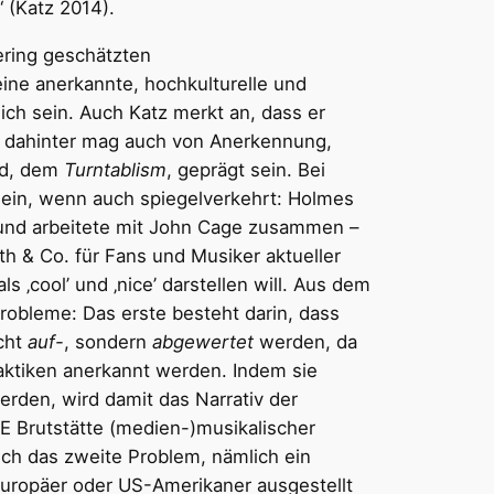
 (Katz 2014).
ering geschätzten
ne anerkannte, hochkulturelle und
lich sein. Auch Katz merkt an, dass er
n dahinter mag auch von Anerkennung,
nd, dem
Turntablism
, geprägt sein. Bei
ein, wenn auch spiegelverkehrt: Holmes
k und arbeitete mit John Cage zusammen –
h & Co. für Fans und Musiker aktueller
 ‚cool’ und ‚nice’ darstellen will. Aus dem
robleme: Das erste besteht darin, dass
icht
auf-
, sondern
abgewertet
werden, da
raktiken anerkannt werden. Indem sie
werden, wird damit das Narrativ der
E Brutstätte (medien-)musikalischer
uch das zweite Problem, nämlich ein
Europäer oder US-Amerikaner ausgestellt