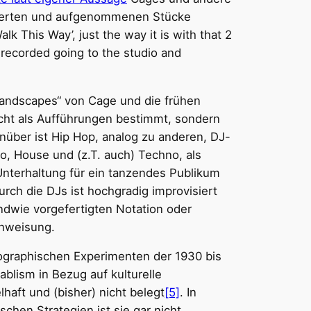
nierten und aufgenommenen Stücke
alk This Way’, just the way it is with that 2
recorded going to the studio and
 Landscapes“ von Cage und die frühen
cht als Aufführungen bestimmt, sondern
über ist Hip Hop, analog zu anderen, DJ-
o, House und (z.T. auch) Techno, als
Unterhaltung für ein tanzendes Publikum
rch die DJs ist hochgradig improvisiert
endwie vorgefertigten Notation oder
 Anweisung.
ographischen Experimenten der 1930 bis
blism in Bezug auf kulturelle
lhaft und (bisher) nicht belegt
[5]
. In
schen Strategien ist sie gar nicht