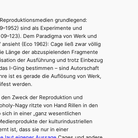
r Reproduktionsmedien grundlegend:
–1952) sind als Experimente und
: 109–123). Dem Paradigma von Werk und
ansieht (Eco 1962): Cage ließ zwar völlig
ie Länge der abzuspielenden Fragmente
alisation der Ausführung und trotz Einbezug
 das I-Ging bestimmen – sind Autorschaft
re ist es gerade die Auflösung von Werk,
ifest werden.
ür den Zweck der Reproduktion und
oly-Nagy ritzte von Hand Rillen in den
sich in einer „ganz wesentlichen
edienprodukte der kulturindustriellen
t ist, dass sie nur in einer
e laut eigener Aussage
Cages und andere