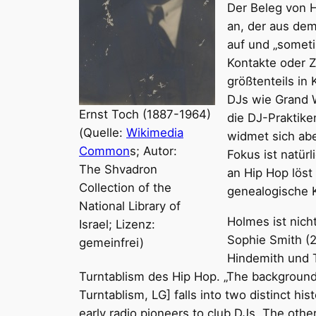
Der Beleg von Ho
an, der aus dem
auf und „someti
Kontakte oder 
größtenteils in 
DJs wie Grand W
Ernst Toch (1887-1964)
die DJ-Praktik
(Quelle:
Wikimedia
widmet sich abe
Common
s; Autor:
Fokus ist natür
The Shvadron
an Hip Hop löst
Collection of the
genealogische K
National Library of
Holmes ist nicht
Israel; Lizenz:
Sophie Smith (2
gemeinfrei)
Hindemith und 
Turntablism des Hip Hop. „The background t
Turntablism, LG] falls into two distinct h
early radio pioneers to club DJs. The other