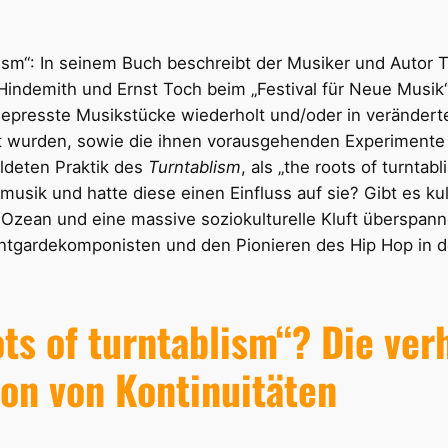
lism“: In seinem Buch beschreibt der Musiker und Autor
ndemith und Ernst Toch beim „Festival für Neue Musik“ i
gepresste Musikstücke wiederholt und/oder in verändert
urden, sowie die ihnen vorausgehenden Experimente 
ildeten Praktik des
Turntablism
, als „the roots of turntab
ik und hatte diese einen Einfluss auf sie? Gibt es kult
n Ozean und eine massive soziokulturelle Kluft überspann
gardekomponisten und den Pionieren des Hip Hop in de
ots of turntablism“? Die ver
ion von Kontinuitäten