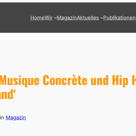
Home
Wir
Magazin
Aktuelles
Publikationen
usique Concrète und Hip H
and‘
in
Magazin