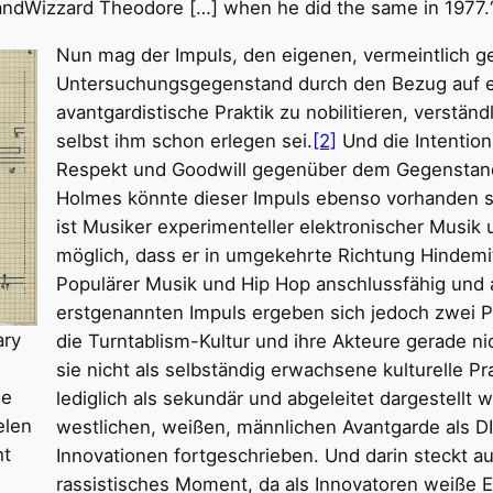
andWizzard Theodore […] when he did the same in 1977.“
Nun mag der Impuls, den eigenen, vermeintlich g
Untersuchungsgegenstand durch den Bezug auf ei
avantgardistische Praktik zu nobilitieren, verständ
selbst ihm schon erlegen sei.
[2]
Und die Intentio
Respekt und Goodwill gegenüber dem Gegensta
Holmes könnte dieser Impuls ebenso vorhanden s
ist Musiker experimenteller elektronischer Musi
möglich, dass er in umgekehrte Richtung Hindemit
Populärer Musik und Hip Hop anschlussfähig und als
erstgenannten Impuls ergeben sich jedoch zwei P
ary
die Turntablism-Kultur und ihre Akteure gerade n
sie nicht als selbständig erwachsene kulturelle P
he
lediglich als sekundär und abgeleitet dargestellt 
elen
westlichen, weißen, männlichen Avantgarde als DI
ht
Innovationen fortgeschrieben. Und darin steckt a
rassistisches Moment, da als Innovatoren weiße 