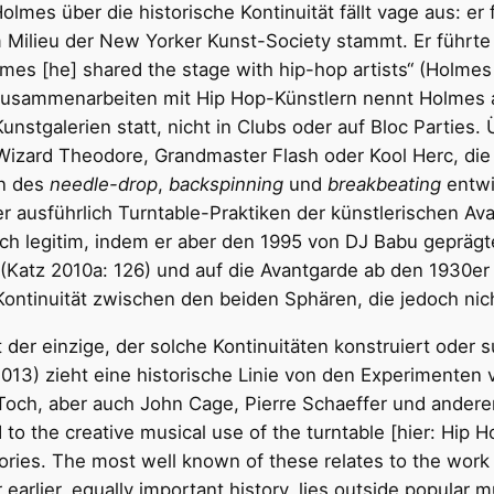
lmes über die historische Kontinuität fällt vage aus: er
 Milieu der New Yorker Kunst-Society stammt. Er führte
mes [he] shared the stage with hip-hop artists“ (Holmes
Zusammenarbeiten mit Hip Hop-Künstlern nennt Holmes a
Kunstgalerien statt, nicht in Clubs oder auf Bloc Parties
izard Theodore, Grandmaster Flash oder Kool Herc, die 
en des
needle-drop
,
backspinning
und
breakbeating
entwi
r ausführlich Turntable-Praktiken der künstlerischen Ava
lich legitim, indem er aber den 1995 von DJ Babu geprägte
 (Katz 2010a: 126) und auf die Avantgarde ab den 1930er 
ontinuität zwischen den beiden Sphären, die jedoch nicht
 der einzige, der solche Kontinuitäten konstruiert oder s
013) zieht eine historische Linie von den Experimenten 
Toch, aber auch John Cage, Pierre Schaeffer und ander
o the creative musical use of the turntable [hier: Hip H
istories. The most well known of these relates to the work
 earlier, equally important history, lies outside popular m