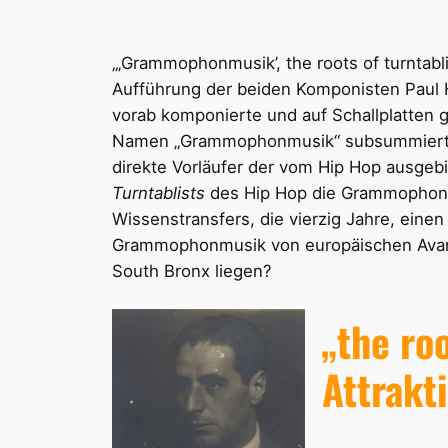
„‚Grammophonmusik’, the roots of turntab
Aufführung der beiden Komponisten Paul Hi
vorab komponierte und auf Schallplatten 
Namen „Grammophonmusik“ subsummiert w
direkte Vorläufer der vom Hip Hop ausgeb
Turntablists
des Hip Hop die Grammophonmus
Wissenstransfers, die vierzig Jahre, eine
Grammophonmusik von europäischen Avant
South Bronx liegen?
„the ro
Attrakt